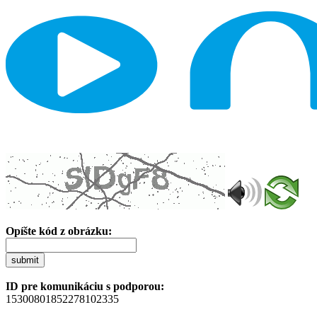
Opíšte kód z obrázku:
submit
ID pre komunikáciu s podporou:
15300801852278102335