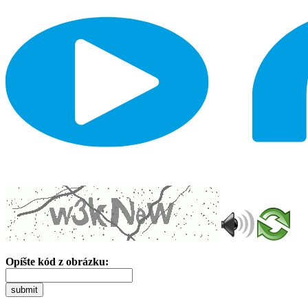
Opíšte kód z obrázku:
submit