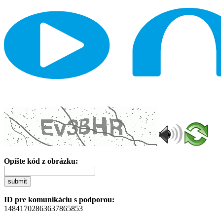
Opíšte kód z obrázku:
submit
ID pre komunikáciu s podporou:
14841702863637865853