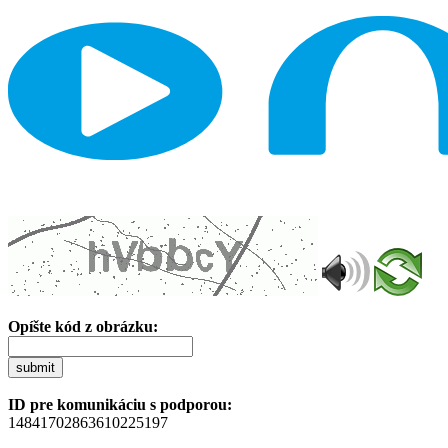
Opíšte kód z obrázku:
submit
ID pre komunikáciu s podporou:
14841702863610225197