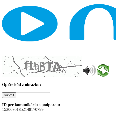
Opíšte kód z obrázku:
submit
ID pre komunikáciu s podporou:
15300801852148170799