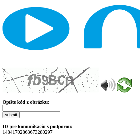
Opíšte kód z obrázku:
submit
ID pre komunikáciu s podporou:
14841702863673280297