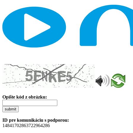
Opíšte kód z obrázku:
submit
ID pre komunikáciu s podporou:
14841702863722964286