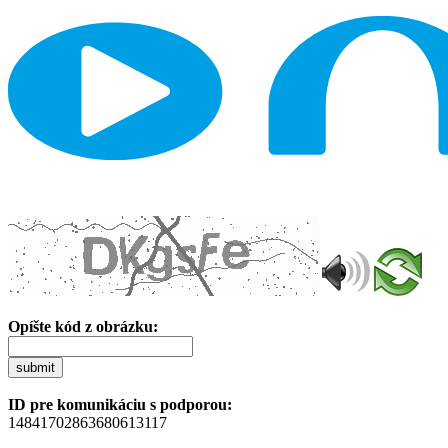
Opíšte kód z obrázku:
submit
ID pre komunikáciu s podporou:
14841702863680613117