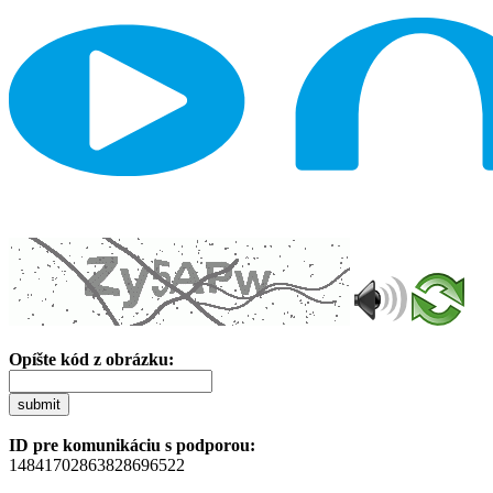
Opíšte kód z obrázku:
submit
ID pre komunikáciu s podporou:
14841702863828696522