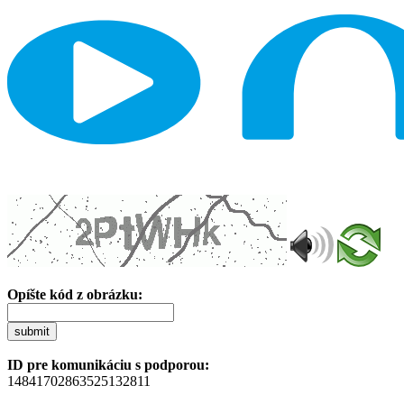
Opíšte kód z obrázku:
submit
ID pre komunikáciu s podporou:
14841702863525132811