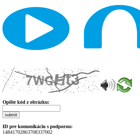
Opíšte kód z obrázku:
submit
ID pre komunikáciu s podporou:
14841702863708337002