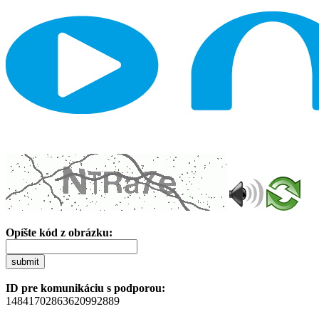
Opíšte kód z obrázku:
submit
ID pre komunikáciu s podporou:
14841702863620992889