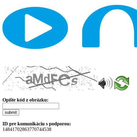
Opíšte kód z obrázku:
submit
ID pre komunikáciu s podporou:
14841702863770744538