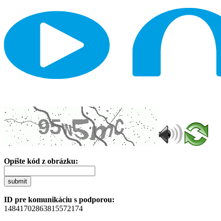
Opíšte kód z obrázku:
submit
ID pre komunikáciu s podporou:
14841702863815572174