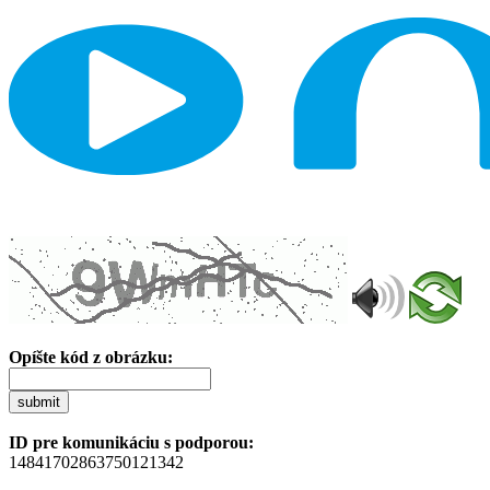
Opíšte kód z obrázku:
submit
ID pre komunikáciu s podporou:
14841702863750121342