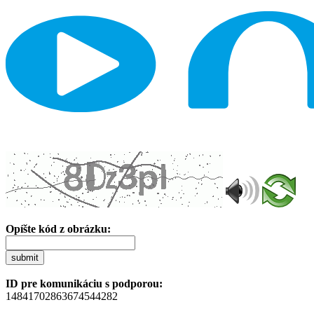
Opíšte kód z obrázku:
submit
ID pre komunikáciu s podporou:
14841702863674544282