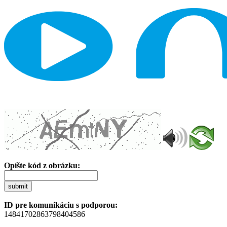
Opíšte kód z obrázku:
submit
ID pre komunikáciu s podporou:
14841702863798404586