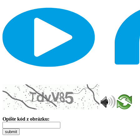
Opíšte kód z obrázku:
submit