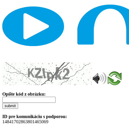
Opíšte kód z obrázku:
submit
ID pre komunikáciu s podporou:
14841702863801465069