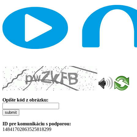
Opíšte kód z obrázku:
submit
ID pre komunikáciu s podporou:
14841702863525818299