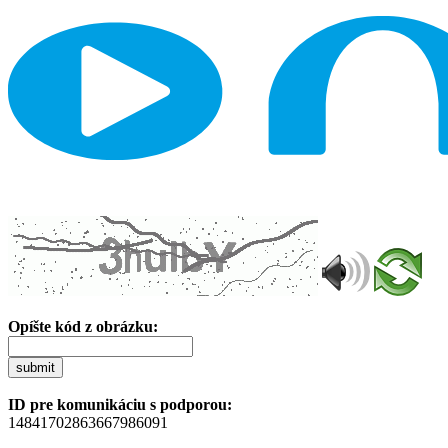
Opíšte kód z obrázku:
submit
ID pre komunikáciu s podporou:
14841702863667986091