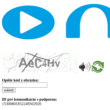
Opíšte kód z obrázku:
submit
ID pre komunikáciu s podporou:
15300801852249502920