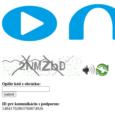
Opíšte kód z obrázku:
submit
ID pre komunikáciu s podporou:
14841702863760874926