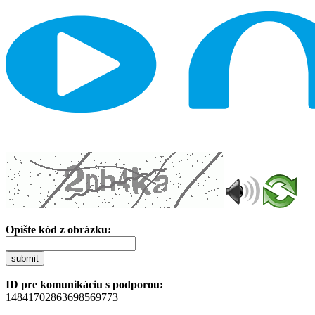
Opíšte kód z obrázku:
submit
ID pre komunikáciu s podporou:
14841702863698569773