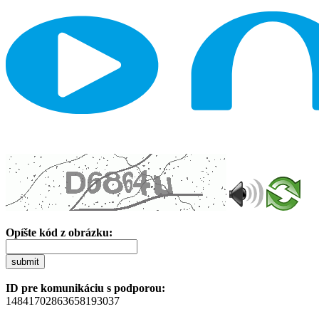
Opíšte kód z obrázku:
submit
ID pre komunikáciu s podporou:
14841702863658193037