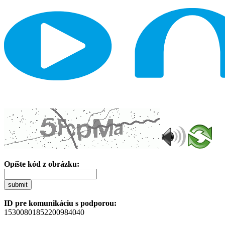
Opíšte kód z obrázku:
submit
ID pre komunikáciu s podporou:
15300801852200984040