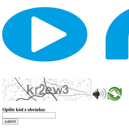
Opíšte kód z obrázku:
submit