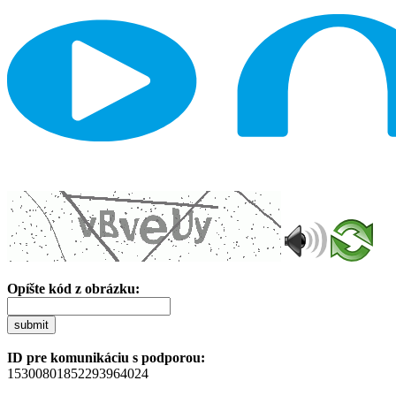
Opíšte kód z obrázku:
submit
ID pre komunikáciu s podporou:
15300801852293964024