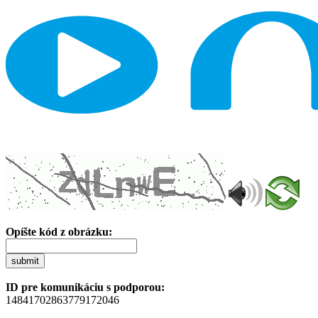
Opíšte kód z obrázku:
submit
ID pre komunikáciu s podporou:
14841702863779172046