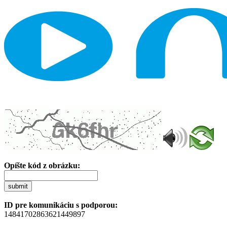
Opíšte kód z obrázku:
submit
ID pre komunikáciu s podporou:
14841702863621449897