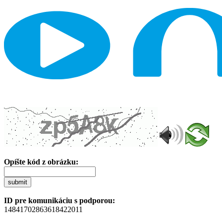
Opíšte kód z obrázku:
submit
ID pre komunikáciu s podporou:
14841702863618422011