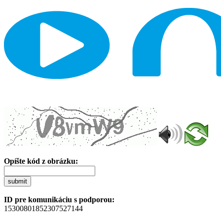
Opíšte kód z obrázku:
submit
ID pre komunikáciu s podporou:
15300801852307527144