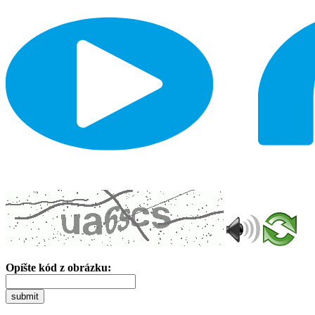
Opíšte kód z obrázku:
submit