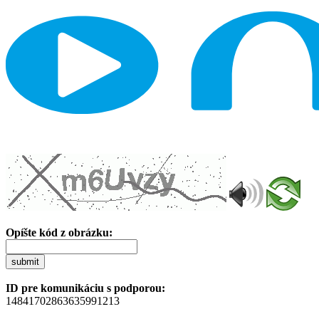
Opíšte kód z obrázku:
submit
ID pre komunikáciu s podporou:
14841702863635991213