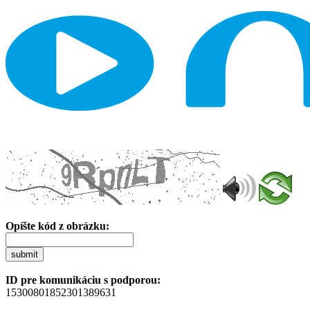
Opíšte kód z obrázku:
submit
ID pre komunikáciu s podporou:
15300801852301389631