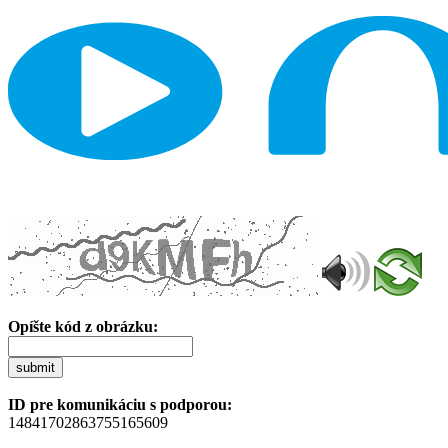
Opíšte kód z obrázku:
submit
ID pre komunikáciu s podporou:
14841702863755165609