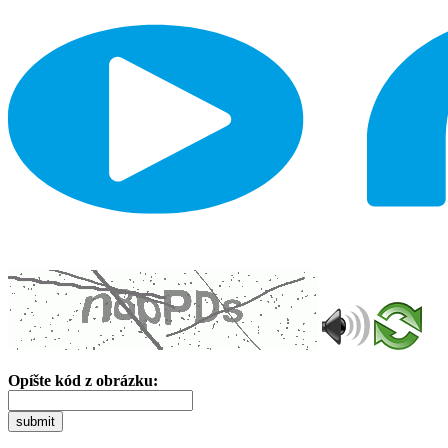
Opíšte kód z obrázku:
submit