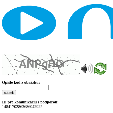
Opíšte kód z obrázku:
submit
ID pre komunikáciu s podporou:
14841702863686042925