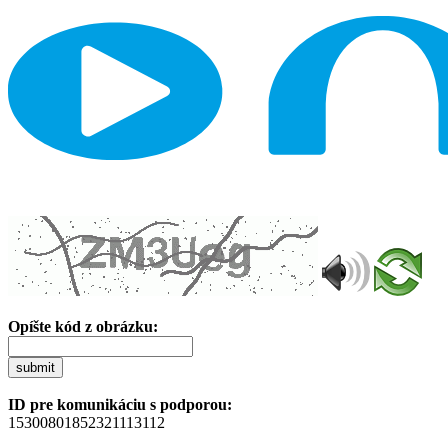
Opíšte kód z obrázku:
submit
ID pre komunikáciu s podporou:
15300801852321113112