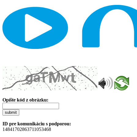
Opíšte kód z obrázku:
submit
ID pre komunikáciu s podporou:
14841702863711053468