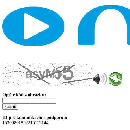
Opíšte kód z obrázku:
submit
ID pre komunikáciu s podporou:
15300801852215115144