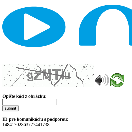
Opíšte kód z obrázku:
submit
ID pre komunikáciu s podporou:
14841702863777441738