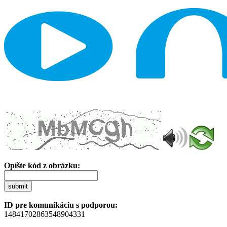
Opíšte kód z obrázku:
submit
ID pre komunikáciu s podporou:
14841702863548904331