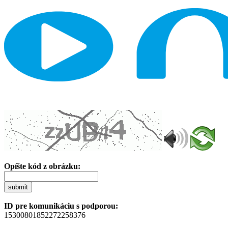
Opíšte kód z obrázku:
submit
ID pre komunikáciu s podporou:
15300801852272258376