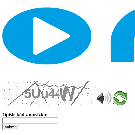
Opíšte kód z obrázku:
submit