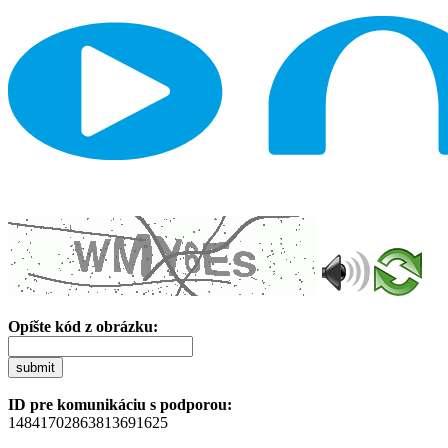
Opíšte kód z obrázku:
submit
ID pre komunikáciu s podporou:
14841702863813691625