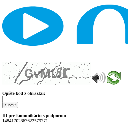
Opíšte kód z obrázku:
submit
ID pre komunikáciu s podporou:
14841702863622579771