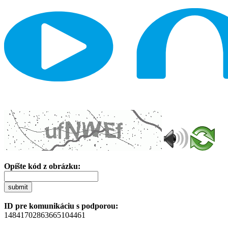
Opíšte kód z obrázku:
submit
ID pre komunikáciu s podporou:
14841702863665104461