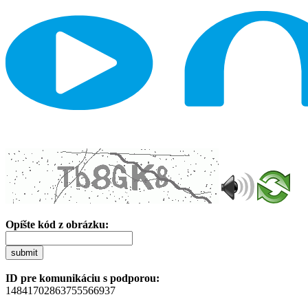
Opíšte kód z obrázku:
submit
ID pre komunikáciu s podporou:
14841702863755566937