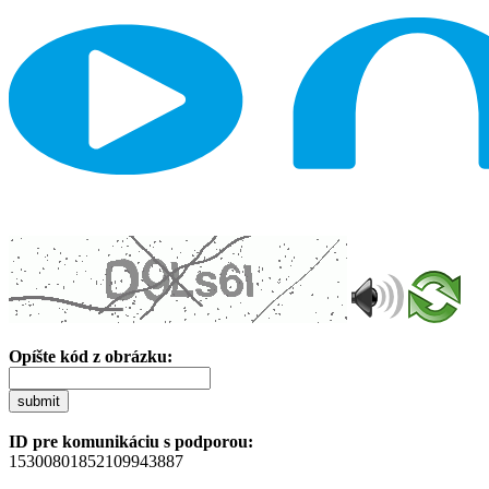
Opíšte kód z obrázku:
submit
ID pre komunikáciu s podporou:
15300801852109943887